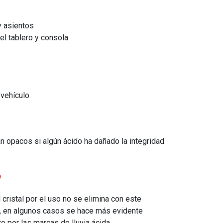
y asientos
el tablero y consola
 vehículo.
an opacos si algún ácido ha dañado la integridad
o
l cristal por el uso no se elimina con este
io, en algunos casos se hace más evidente
o por las marcas de lluvia ácida.